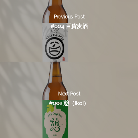
Previous Post
#004 百貨麦酒
Next Post
#002 憩（ikoi）