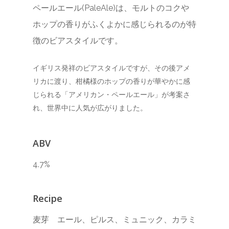
ペールエール(PaleAle)は、モルトのコクや
お知らせ
ホップの香りがふくよかに感じられるのが特
レシピ
徴のビアスタイルです。
OEM&ODMについ
イギリス発祥のビアスタイルですが、その後アメ
アクセス
リカに渡り、柑橘様のホップの香りが華やかに感
じられる「アメリカン・ペールエール」が考案さ
お問い合わせ
れ、世界中に人気が広がりました。
ハイパー縁側
ABV
4.7%
Recipe
麦芽 エール、ピルス、ミュニック、カラミ